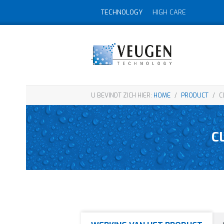
TECHNOLOGY
HIGH CARE
U BEVINDT ZICH HIER:
HOME
/
PRODUCT
/
C
C