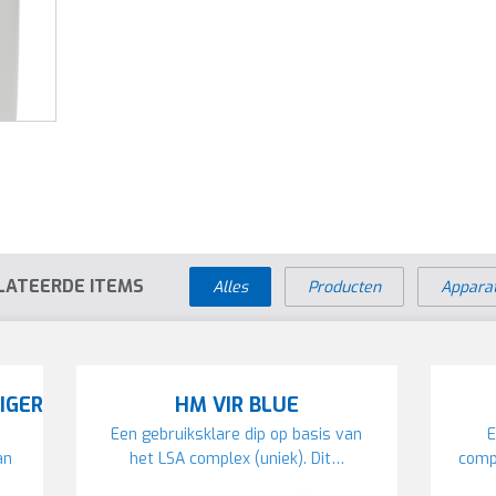
LATEERDE ITEMS
Alles
Producten
Appara
IGER
HM VIR BLUE
Een gebruiksklare dip op basis van
E
an
het LSA complex (uniek). Dit…
comp