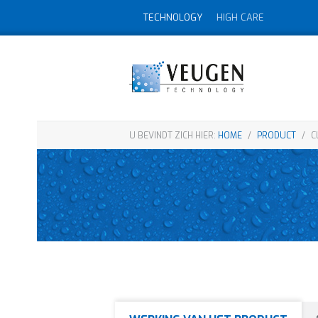
TECHNOLOGY
HIGH CARE
U BEVINDT ZICH HIER:
HOME
/
PRODUCT
/
C