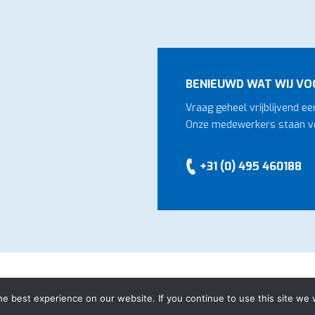
BENIEUWD WAT WIJ VO
Vraag geheel vrijblijvend e
Onze medewerkers staan vo
+31 (0) 495 460188
gemene voorwaarden
-
Privacyverklaring
-
Website door
Bonsai m
e best experience on our website. If you continue to use this site we w