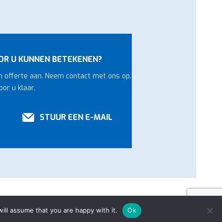
OR U KUNNEN BETEKENEN?
en offerte aan. Neem contact met ons op.
or u klaar.
STUUR EEN E-MAIL
edia
ill assume that you are happy with it.
Ok