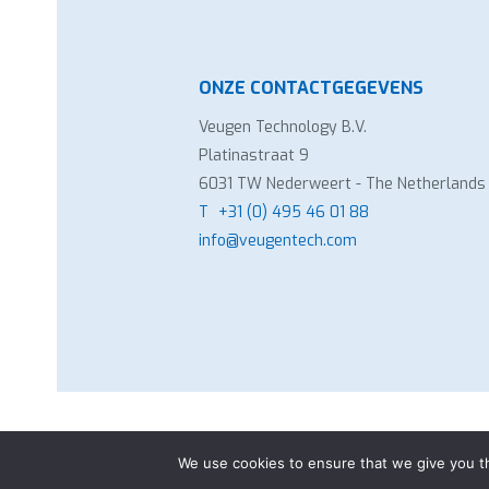
ONZE CONTACTGEGEVENS
Veugen Technology B.V.
Platinastraat 9
6031 TW Nederweert - The Netherlands
T
+31 (0) 495 46 01 88
info@veugentech.com
Copyright Veugen Technology B.V.
-
Al
We use cookies to ensure that we give you th