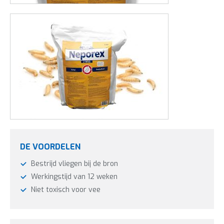
mest en ander rottend vochtig organisch afval
Effectief tegen rattenstaartlarven
Veilig voor andere nuttige insecten (roofvliegen
uitgezonderd)
Preventieve bestrijding
Langdurige werking
Gebruik gewasbeschermingsmiddelen en biocides veilig.
Lees vóór gebruik eerst het etiket en de
productinformatie.
DE VOORDELEN
Bestrijd vliegen bij de bron
Werkingstijd van 12 weken
Niet toxisch voor vee