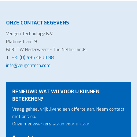
ONZE CONTACTGEGEVENS
Veugen Technology B.V.
Platinastraat 9
6031 TW Nederweert - The Netherlands
T
+31 (0) 495 46 01 88
info@veugentech.com
BENIEUWD WAT WIJ VOOR U KUNNEN
BETEKENEN?
Vraag geheel vrijblijvend een offerte aan. Neem contact
met ons op.
Onze medewerkers staan voor u klaar.