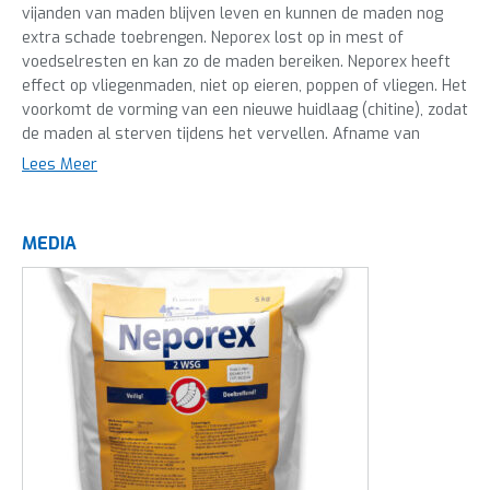
vijanden van maden blijven leven en kunnen de maden nog
extra schade toebrengen. Neporex lost op in mest of
voedselresten en kan zo de maden bereiken. Neporex heeft
effect op vliegenmaden, niet op eieren, poppen of vliegen. Het
voorkomt de vorming van een nieuwe huidlaag (chitine), zodat
de maden al sterven tijdens het vervellen. Afname van
vliegendruk is ongeveer een week na toediening te
Lees Meer
verwachten.
Bij een aanpak van zowel vliegen als maden is de kans kleiner
MEDIA
dat er een nieuwe generatie vliegen ontstaat. De
vliegenbestrijding kan bijvoorbeeld aangepakt worden met
Agita of Twenty-one.
Strooien in natte mest of spuiten in droge mest
Inzetbaar bij diverse soorten vee: kippen, kalkoenen,
vleeskuikens, konijnen, varkens, melkvee, kalveren en
vleesvee
Toe te passen op kweekplaatsen van vliegen, bijvoorbeeld