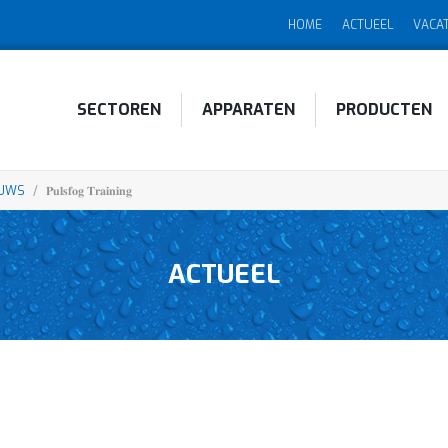
HOME
ACTUEEL
VACA
SECTOREN
APPARATEN
PRODUCTEN
EUWS
/
𝐏𝐮𝐥𝐬𝐟𝐨𝐠 𝐓𝐫𝐚𝐢𝐧𝐢𝐧𝐠
ACTUEEL