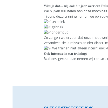
𝐖𝐢𝐬𝐭 𝐣𝐞 𝐝𝐚𝐭… 𝐰𝐢𝐣 𝐨𝐨𝐤 𝐝𝐢𝐭 𝐣𝐚𝐚𝐫 𝐰𝐞𝐞𝐫 𝐞𝐞𝐧 𝐏𝐮𝐥𝐬
We blijven sleutelen aan onze machines 
Tijdens deze training nemen we opnieuw 
techniek
gebruik
onderhoud
Zo zorgen we ervoor dat onze medewerke
verandert, zie je misschien niet direct,
We trainen niet alleen intern: ook k
𝐎𝐨𝐤 𝐢𝐧𝐭𝐞𝐫𝐞𝐬𝐬𝐞 𝐢𝐧 𝐞𝐞𝐧 𝐭𝐫𝐚𝐢𝐧𝐢𝐧𝐠?
Mail ons gerust, dan nemen wij contact 