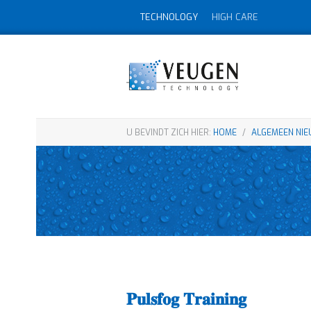
TECHNOLOGY
HIGH CARE
U BEVINDT ZICH HIER:
HOME
/
ALGEMEEN NI
𝐏𝐮𝐥𝐬𝐟𝐨𝐠 𝐓𝐫𝐚𝐢𝐧𝐢𝐧𝐠