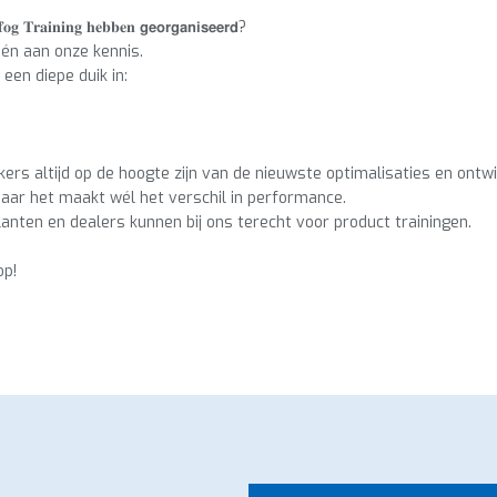
𝐟𝐨𝐠 𝐓𝐫𝐚𝐢𝐧𝐢𝐧𝐠 𝐡𝐞𝐛𝐛𝐞𝐧 𝗴𝗲𝗼𝗿𝗴𝗮𝗻𝗶𝘀𝗲𝗲𝗿𝗱?
én aan onze kennis.
een diepe duik in:
rs altijd op de hoogte zijn van de nieuwste optimalisaties en ontw
 maar het maakt wél het verschil in performance.
lanten en dealers kunnen bij ons terecht voor product trainingen.
op!