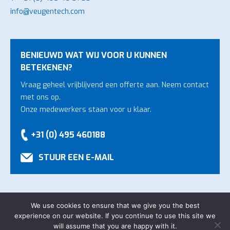
info@veugentech.com
BENIEUWD WAT WIJ VOOR U KUNNEN
BETEKENEN?
Vraag geheel vrijblijvend een offerte aan. Neem contact
met ons op.
Onze medewerkers staan voor u klaar.
+31 (0) 495 460188
STUUR EEN E-MAIL
We use cookies to ensure that we give you the best
experience on our website. If you continue to use this site we
Copyright Veugen Technology B.V.
-
Algemene voorwaarden
will assume that you are happy with it.