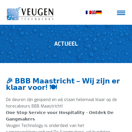
ACTUEEL
🎉 𝗕𝗕𝗕 𝗠𝗮𝗮𝘀𝘁𝗿𝗶𝗰𝗵𝘁 – 𝗪𝗶𝗷 𝘇𝗶𝗷𝗻 𝗲𝗿
𝗸𝗹𝗮𝗮𝗿 𝘃𝗼𝗼𝗿! 🍽️
De deuren zijn geopend en wij staan helemaal klaar op de
horecabeurs BBB Maastricht!
𝗢𝗻𝗲 𝗦𝘁𝗼𝗽 𝗦𝗲𝗿𝘃𝗶𝗰𝗲 𝘃𝗼𝗼𝗿 𝗛𝗼𝘀𝗽𝗶𝘁𝗮𝗹𝗶𝘁𝘆 – 𝗢𝗻𝘁𝗱𝗲𝗸 𝗗𝗲
𝗚𝗮𝗻𝗴𝗺𝗮𝗸𝗲𝗿𝘀
Veugen Technology is onderdeel van het