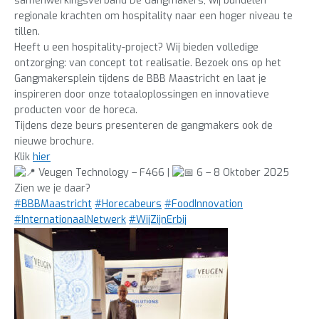
samenwerkingsverband De Gangmakers, wij bundelen
regionale krachten om hospitality naar een hoger niveau te
tillen.
Heeft u een hospitality-project? Wij bieden volledige
ontzorging: van concept tot realisatie. Bezoek ons op het
Gangmakersplein tijdens de BBB Maastricht en laat je
inspireren door onze totaaloplossingen en innovatieve
producten voor de horeca.
Tijdens deze beurs presenteren de gangmakers ook de
nieuwe brochure.
Klik
hier
Veugen Technology – F466 |
6 – 8 Oktober 2025
Zien we je daar?
#BBBMaastricht
#Horecabeurs
#FoodInnovation
#InternationaalNetwerk
#WijZijnErbij