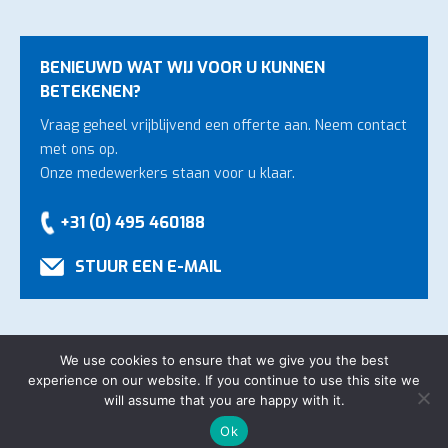
BENIEUWD WAT WIJ VOOR U KUNNEN
BETEKENEN?
Vraag geheel vrijblijvend een offerte aan. Neem contact
met ons op.
Onze medewerkers staan voor u klaar.
+31 (0) 495 460188
STUUR EEN E-MAIL
We use cookies to ensure that we give you the best
experience on our website. If you continue to use this site we
Copyright Veugen Technology B.V.
-
Algemene voorwaarden
will assume that you are happy with it.
-
Privacyverklaring
-
Website door
Bonsai media
Ok